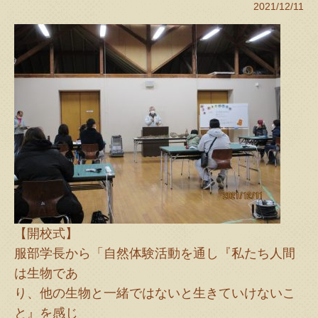
2021/12/11
【開校式】
服部学長から「自然体験活動を通し『私たち人間
は生物であ
り、他の生物と一緒ではないと生きていけないこ
と』を感じ