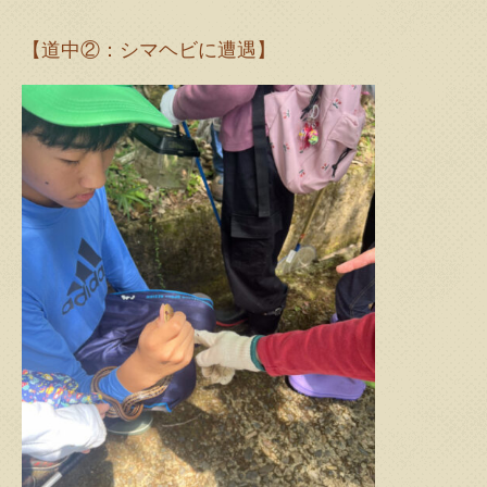
【道中②：シマヘビに遭遇】