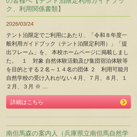
の皆様へ【テント泊限定利用ガイドブッ
ク、利用関係書類】
2026/03/24
テント泊限定でご利用にあたり、「令和８年度一
般利用ガイドブック（テント泊限定利用）」「提
出フレーム」を、 本校ホームページに掲載しまし
た。 １ 対象 自然体験活動及び集団宿泊体験等
を目的とする２名～１４名の団体 ２ 利用可能月
自然学校の受け入れがない４月、７月、８月、１
２月、３月 ※
…
詳細はこちら
南但馬森の案内人（兵庫県立南但馬自然学